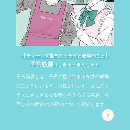
【ティーンズ世代のカラダと健康のこと】
子宮筋腫
（
しきゅうきんしゅ
）
子宮筋腫とは、子宮の壁にできる良性の腫瘍
のことをいいます。良性とはいえ、女性のカ
ラダにさまざまな影響を与える子宮筋腫。今
回はその症状や治療法について紹介します。