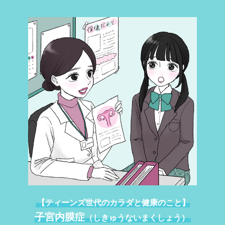
【ティーンズ世代のカラダと健康のこと】
子宮内膜症
（
しきゅうないまくしょう
）