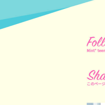
+
Mint
tee
このペー