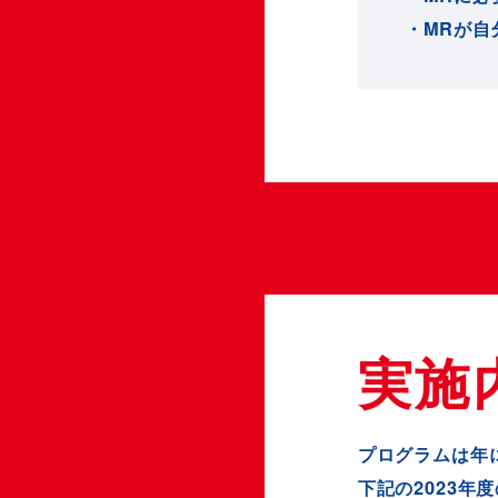
・MRが自
実施
プログラムは年
下記の2023