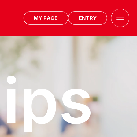
M
Y
P
A
G
E
E
N
T
R
Y
h
i
p
s