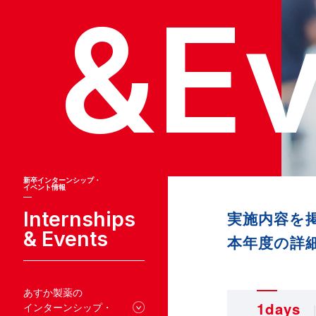
&
E
新卒インターンシップ・
イベント情報
Internships
実施内容を
& Events
本年度の詳
あすか製薬の
1days
インターンシップ・