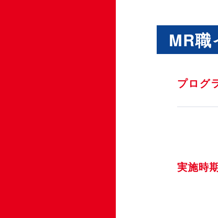
MR
プログ
実施時