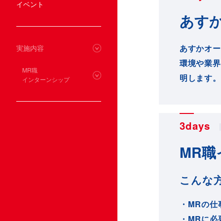
イベント
あす
あすかオー
実施内容
環境や業界
MR職
明します。
インターンシップ
3days
MR
こんな
・MRの仕
・MRに必