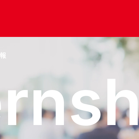
報
e
r
n
s