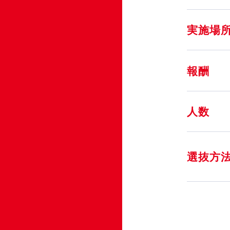
実施場
報酬
人数
選抜方