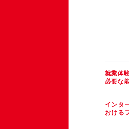
就業体
必要な
インタ
おける