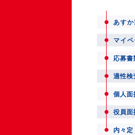
あすか
マイペ
応募書
適性検
個人面
役員面
内々定