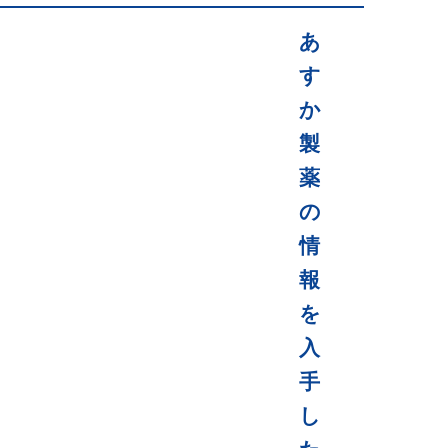
あ
す
か
製
薬
の
情
報
を
入
手
し