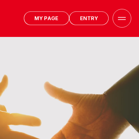
M
Y
P
A
G
E
E
N
T
R
Y