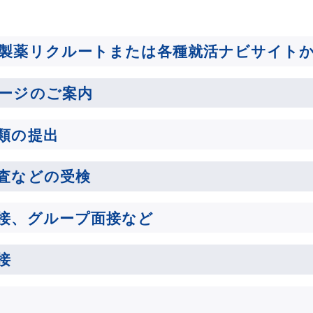
製薬リクルートまたは
各種就活ナビサイト
ージのご案内
類の提出
査などの受検
接、グループ面接など
接