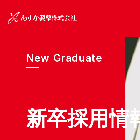
New Graduate
新
卒
採
用
情