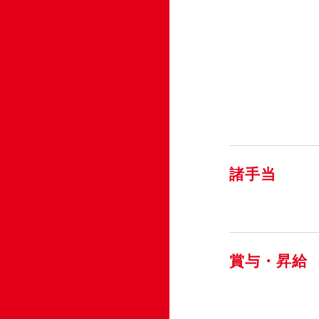
諸手当
賞与・昇給