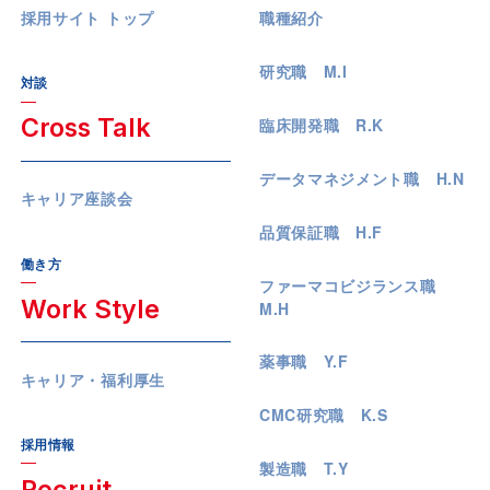
採用サイト トップ
職種紹介
研究職 M.I
対談
Cross Talk
臨床開発職 R.K
データマネジメント職 H.N
キャリア座談会
品質保証職 H.F
働き方
ファーマコビジランス職
Work Style
M.H
薬事職 Y.F
キャリア・福利厚生
CMC研究職 K.S
採用情報
製造職 T.Y
Recruit