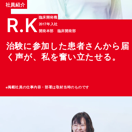
社員紹介
R.K
臨床開発職
2017年入社
開発本部 臨床開発部
治験に参加した患者さんから届
く声が、私を奮い立たせる。
※掲載社員の仕事内容・部署は取材当時のものです