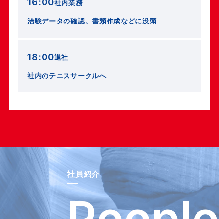
16:00
社内業務
治験データの確認、書類作成などに没頭
18:00
退社
社内のテニスサークルへ
社員紹介
P
e
o
p
l
e