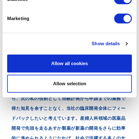
たい。
S
e
04
Marketing
l
現在担当している開発品は、近い将来に承認申請を行う
e
c
段階にまで漕ぎ着けています。この最終段階の申請準備
Show details
t
業務を進めていると、必要な情報を完璧に揃え、審査官
i
が重視するポイントを押さえ、効率的に申請書類を整え
o
Allow all cookies
n
るスキルがまだまだ足りないと感じています。そのた
め、今も先輩たちや上司から学んでいる最中です。こう
Allow selection
して仲間たちと苦労を乗り越え、この薬が申請された
ら、次の私の役割として治験計画から申請までの業務で
得た知見を余すことなく、当社の臨床開発全体にフィー
ドバックしたいと考えています。産婦人科領域の医薬品
開発で先頭を走るあすか製薬が新薬の開発をさらに効率
的に進められるようになれば、社会で活躍する多くの女