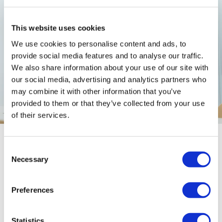
This website uses cookies
We use cookies to personalise content and ads, to
provide social media features and to analyse our traffic.
We also share information about your use of our site with
our social media, advertising and analytics partners who
may combine it with other information that you’ve
provided to them or that they’ve collected from your use
of their services.
C
Necessary
o
n
これから挑戦していきたいこと
s
社会で活躍する女性たちを応援で
Preferences
e
きる、
医薬品開発に貢献していき
n
t
Statistics